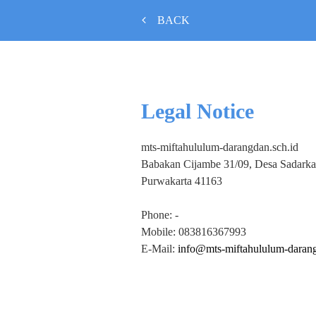
BACK
Legal Notice
mts-miftahululum-darangdan.sch.id
Babakan Cijambe 31/09, Desa Sadarka
Purwakarta
41163
Phone:
-
Mobile:
083816367993
E-Mail:
info@mts-miftahululum-darang